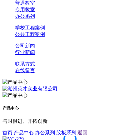
普通教室
专用教室
办公系列
学校工程案例
公共工程案例
公司新闻
行业新闻
联系方式
在线留言
产品中心
与时俱进、开拓创新
首页
产品中心
办公系列
胶板系列
返回