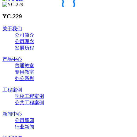
YC-229
关于我们
公司简介
公司理念
发展历程
产品中心
普通教室
专用教室
办公系列
工程案例
学校工程案例
公共工程案例
新闻中心
公司新闻
行业新闻